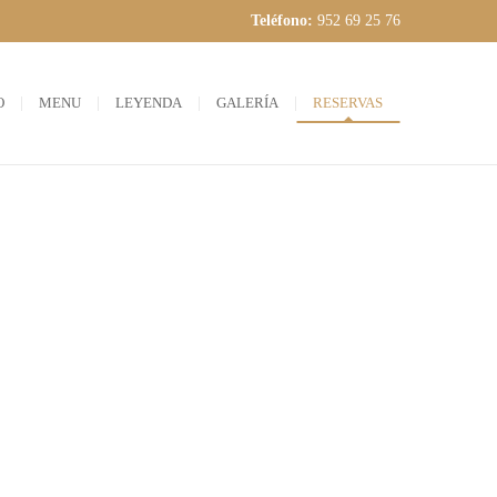
Teléfono:
952 69 25 76
O
MENU
LEYENDA
GALERÍA
RESERVAS