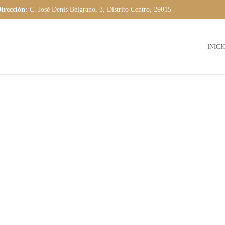
irección:
C. José Denis Belgrano, 3, Distrito Centro, 29015
INICI